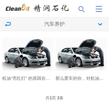
汽车养护
机油“亮红灯” 的原因在哪里？
那么爱车的你，对机油了解多少？
共
页
条
1
2