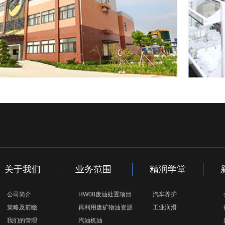
关于我们
业务范围
精润学堂
公司简介
HW08废油处置项目
汽车养护
策略及前瞻
再利用废矿物油资源
工业润滑
我们的管理
汽油机油